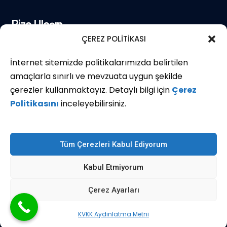
Bize Ulaşın
ÇEREZ POLİTİKASI
İnternet sitemizde politikalarımızda belirtilen
(+90) 501 711 79 09
amaçlarla sınırlı ve mevzuata uygun şekilde
çerezler kullanmaktayız. Detaylı bilgi için
Çerez
Osmangazi, BURSA
Politikasını
inceleyebilirsiniz.
info@yuklucam.com.tr
Tüm Çerezleri Kabul Ediyorum
Kabul Etmiyorum
© Yüklü Cam - Tüm Hakları Saklıdır.
Bursa Web
Çerez Ayarları
Tasarım
:
Ajans Bulut
KVKK Aydınlatma Metni