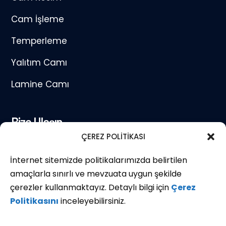
Cam İşleme
Temperleme
Yalıtım Camı
Lamine Camı
Bize Ulaşın
ÇEREZ POLİTİKASI
İnternet sitemizde politikalarımızda belirtilen
(+90) 501 711 79 09
amaçlarla sınırlı ve mevzuata uygun şekilde
çerezler kullanmaktayız. Detaylı bilgi için
Çerez
Osmangazi, BURSA
Politikasını
inceleyebilirsiniz.
info@yuklucam.com.tr