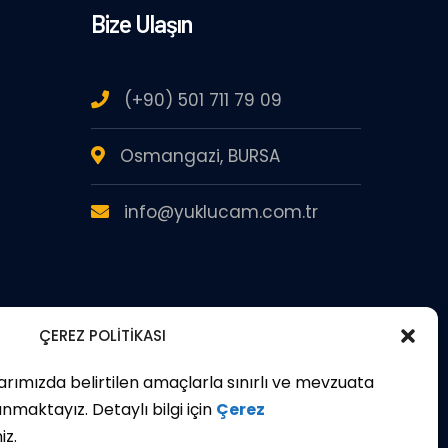
Bize Ulaşın
(+90) 501 711 79 09
Osmangazi, BURSA
info@yuklucam.com.tr
ÇEREZ POLİTİKASI
larımızda belirtilen amaçlarla sınırlı ve mevzuata
nmaktayız. Detaylı bilgi için
Çerez
iz.