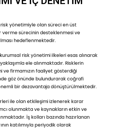
İMİ VE İÇ DENETİM
risk yönetimiyle olan süreci en üst
r verme sürecinin desteklenmesi ve
rılması hedeflenmektedir.
 kurumsal risk yönetimi ilkeleri esas alınarak
yaklaşımla ele alınmaktadır. Risklerin
imi ve firmamızın faaliyet gösterdiği
sinde göz önünde bulundurarak coğrafi
ği önemli bir dezavantaja dönüştürülmektedir.
irleri ile olan etkileşimi izlenerek karar
mcı olunmakta ve kaynakların etkin ve
anmaktadır. İş kolları bazında hazırlanan
rının katılımıyla periyodik olarak