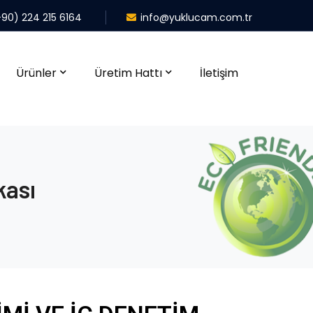
+90) 224 215 6164
info@yuklucam.com.tr
Ürünler
Üretim Hattı
İletişim
kası