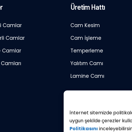
r
Üretim Hattı
li Camlar
Cam Kesim
li Camlar
Cam İşleme
e Camlar
Temperleme
m Camları
Yalıtım Camı
Lamine Camı
İnternet sitemizde politika
uygun şekilde çerezler kulla
Politikasını
inceleyebilirsin