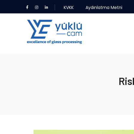
KVKK
Aydınlatma Metni
Ris