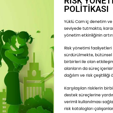
RİSK YÖNET
POLİTİKASI
Yüklü Cam iç denetim ve 
seviyede tutmakta, kara
yönetim etkinliğinin artı
Risk yönetimi faaliyetleri
sürdürülmekte, bütünsel 
birbirleri ile olan etkileş
alanların da süreç içeri
dağılım ve risk çeşitlili
Karşılaşılan risklerin birb
destek süreçlerine yardı
verimli kullanılması sağl
risk katalogları çalışanla